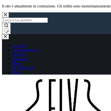
Il sito è attualmente in costruzione. Gli ordini sono momentaneamente
Skip
to
content
No
results
Account
Calendario Corsi
Carrello
Checkout
Home
La Mia Storia
Shop