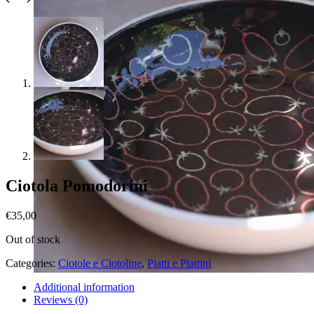
Ciotola Pomodorini
€
35,00
Out of stock
Categories:
Ciotole e Ciotoline
,
Piatti e Piattini
Additional information
Reviews (0)