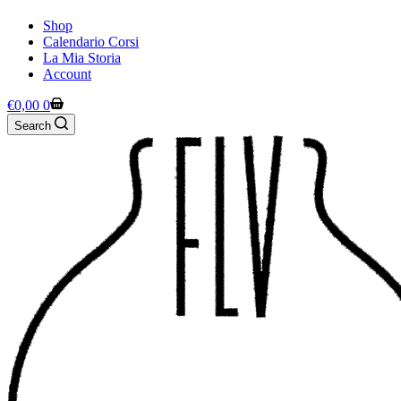
Shop
Calendario Corsi
La Mia Storia
Account
Shopping
€
0,00
0
cart
Search