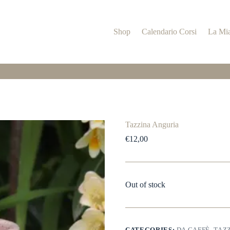
Shop
Calendario Corsi
La Mia
Tazzina Anguria
€
12,00
Out of stock
CATEGORIES:
DA CAFFÈ
,
TAZ