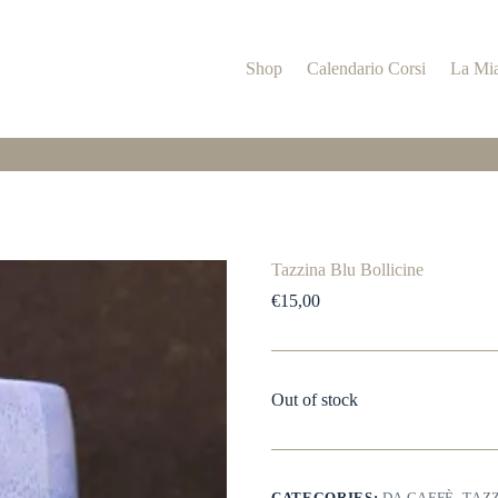
Shop
Calendario Corsi
La Mia
Tazzina Blu Bollicine
€
15,00
Out of stock
CATEGORIES:
DA CAFFÈ
,
TAZ